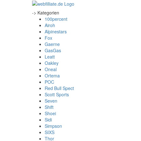
-> Kategorien
100percent
Airoh
Alpinestars
Fox
Gaerne
GasGas
Leatt
Oakley
Oneal
Ortema
POC
Red Bull Spect
Scott Sports
Seven
Shift
Shoei
Sidi
Simpson
SIXS
Thor