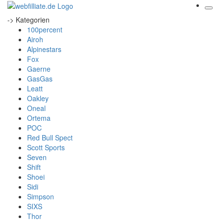
-> Kategorien
100percent
Airoh
Alpinestars
Fox
Gaerne
GasGas
Leatt
Oakley
Oneal
Ortema
POC
Red Bull Spect
Scott Sports
Seven
Shift
Shoei
Sidi
Simpson
SIXS
Thor