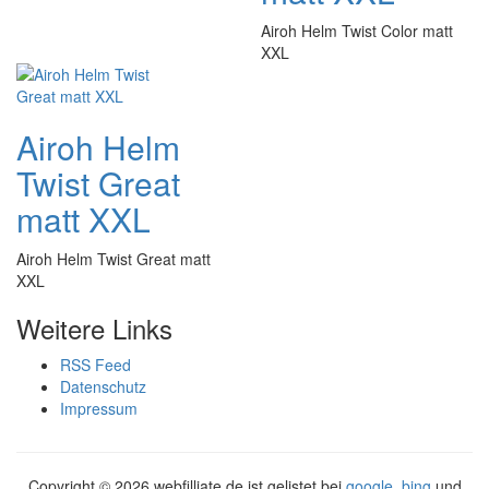
Airoh Helm Twist Color matt
XXL
Airoh Helm
Twist Great
matt XXL
Airoh Helm Twist Great matt
XXL
Weitere Links
RSS Feed
Datenschutz
Impressum
Copyright ©
2026 webfilliate.de ist gelistet bei
google
,
bing
und