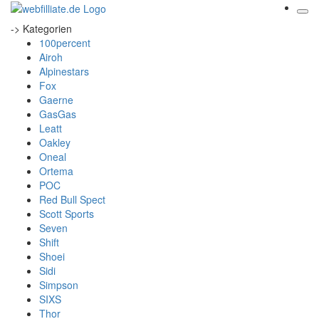
-> Kategorien
100percent
Airoh
Alpinestars
Fox
Gaerne
GasGas
Leatt
Oakley
Oneal
Ortema
POC
Red Bull Spect
Scott Sports
Seven
Shift
Shoei
Sidi
Simpson
SIXS
Thor