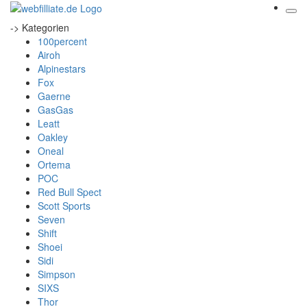
-> Kategorien
100percent
Airoh
Alpinestars
Fox
Gaerne
GasGas
Leatt
Oakley
Oneal
Ortema
POC
Red Bull Spect
Scott Sports
Seven
Shift
Shoei
Sidi
Simpson
SIXS
Thor