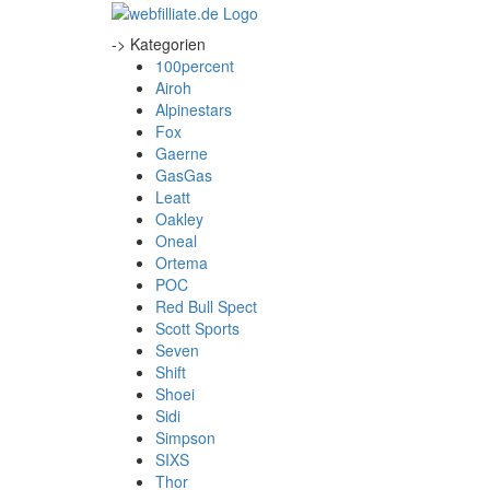
-> Kategorien
100percent
Airoh
Alpinestars
Fox
Gaerne
GasGas
Leatt
Oakley
Oneal
Ortema
POC
Red Bull Spect
Scott Sports
Seven
Shift
Shoei
Sidi
Simpson
SIXS
Thor