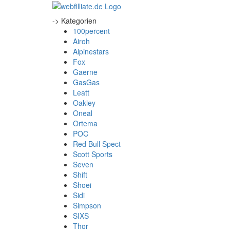
-> Kategorien
100percent
Airoh
Alpinestars
Fox
Gaerne
GasGas
Leatt
Oakley
Oneal
Ortema
POC
Red Bull Spect
Scott Sports
Seven
Shift
Shoei
Sidi
Simpson
SIXS
Thor