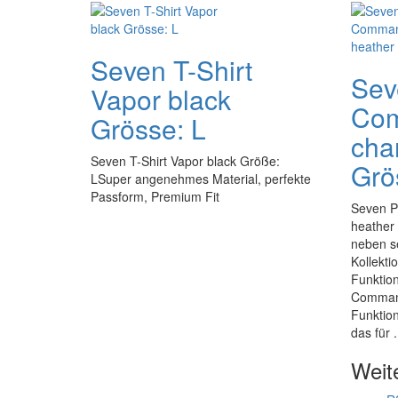
Seven T-Shirt
Sev
Vapor black
Co
Grösse: L
cha
Seven T-Shirt Vapor black Größe:
Grö
LSuper angenehmes Material, perfekte
Passform, Premium Fit
Seven P
heather
neben s
Kollekti
Funktio
Command 
Funktion
das für .
Weit