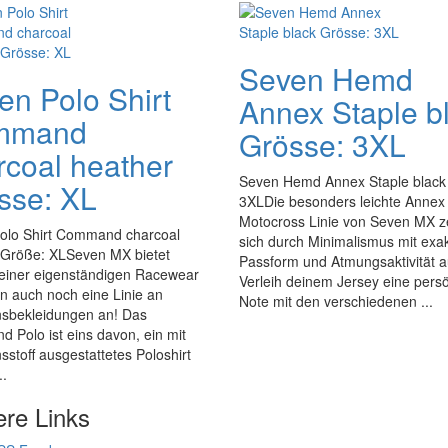
Seven Hemd
en Polo Shirt
Annex Staple b
mmand
Grösse: 3XL
rcoal heather
Seven Hemd Annex Staple black
sse: XL
3XLDie besonders leichte Annex
Motocross Linie von Seven MX z
olo Shirt Command charcoal
sich durch Minimalismus mit exa
 Größe: XLSeven MX bietet
Passform und Atmungsaktivität a
einer eigenständigen Racewear
Verleih deinem Jersey eine persö
on auch noch eine Linie an
Note mit den verschiedenen ...
nsbekleidungen an! Das
Polo ist eins davon, ein mit
sstoff ausgestattetes Poloshirt
..
ere Links