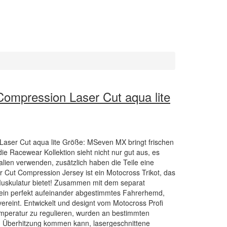
mpression Laser Cut aqua lite
ser Cut aqua lite Größe: MSeven MX bringt frischen
ie Racewear Kollektion sieht nicht nur gut aus, es
lien verwenden, zusätzlich haben die Teile eine
 Cut Compression Jersey ist ein Motocross Trikot, das
Muskulatur bietet! Zusammen mit dem separat
n ein perfekt aufeinander abgestimmtes Fahrerhemd,
vereint. Entwickelt und designt vom Motocross Profi
mperatur zu regulieren, wurden an bestimmten
zu Überhitzung kommen kann, lasergeschnittene