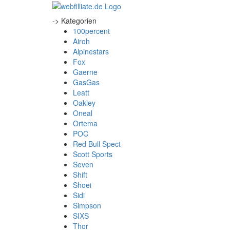
-> Kategorien
100percent
Airoh
Alpinestars
Fox
Gaerne
GasGas
Leatt
Oakley
Oneal
Ortema
POC
Red Bull Spect
Scott Sports
Seven
Shift
Shoei
Sidi
Simpson
SIXS
Thor