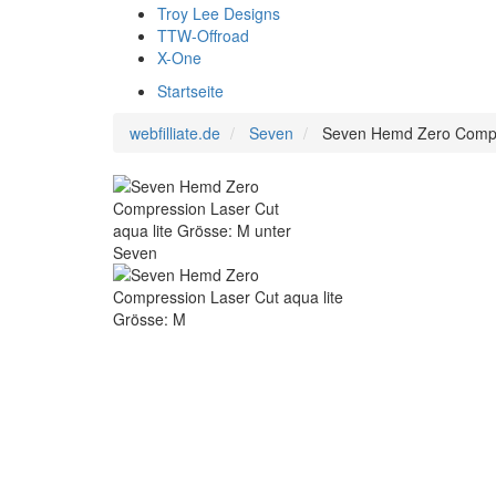
Troy Lee Designs
TTW-Offroad
X-One
Startseite
webfilliate.de
Seven
Seven Hemd Zero Compre