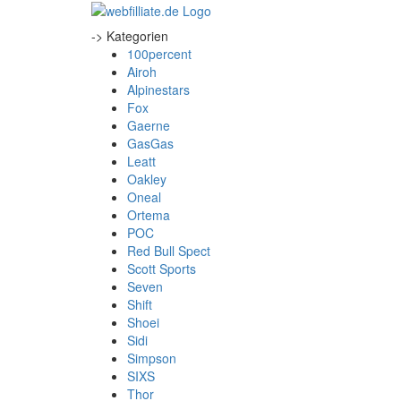
-> Kategorien
100percent
Airoh
Alpinestars
Fox
Gaerne
GasGas
Leatt
Oakley
Oneal
Ortema
POC
Red Bull Spect
Scott Sports
Seven
Shift
Shoei
Sidi
Simpson
SIXS
Thor