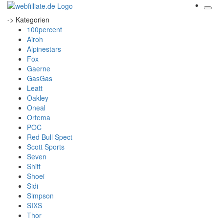
-> Kategorien
100percent
Airoh
Alpinestars
Fox
Gaerne
GasGas
Leatt
Oakley
Oneal
Ortema
POC
Red Bull Spect
Scott Sports
Seven
Shift
Shoei
Sidi
Simpson
SIXS
Thor