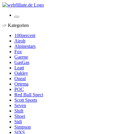
-> Kategorien
100percent
Airoh
Alpinestars
Fox
Gaerne
GasGas
Leatt
Oakley
Oneal
Ortema
POC
Red Bull Spect
Scott Sports
Seven
Shift
Shoei
Sidi
Simpson
SIXS