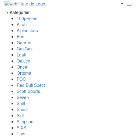
-> Kategorien
100percent
Airoh
Alpinestars
Fox
Gaerne
GasGas
Leatt
Oakley
Oneal
Ortema
POC
Red Bull Spect
Scott Sports
Seven
Shift
Shoei
Sidi
Simpson
SIXS
Thor