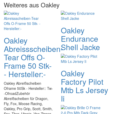
Weiteres aus Oakley
Oakley
Endurance
Oakley
Shell Jacke
Abreissscheiben-
Tear Offs O-
Frame 50 Stk-
Oakley
- Hersteller:-
Factory Pilot
Oakley Abreißscheiben
Mtb Ls Jersey
Oframe 50Sk - Hersteller:: Tw-
-OfroadZubehör
Ii
Abreißscheiben für Dragon,
Fly, Fox, Moose Racing,
Oakley, Pro Grip, Scott, Smith,
Spy, Thor, Utopia, Von Zipper