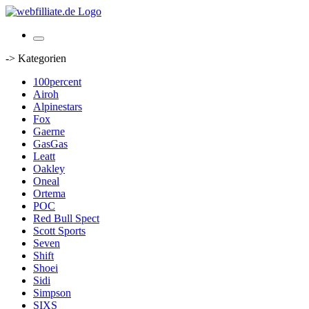
-> Kategorien
100percent
Airoh
Alpinestars
Fox
Gaerne
GasGas
Leatt
Oakley
Oneal
Ortema
POC
Red Bull Spect
Scott Sports
Seven
Shift
Shoei
Sidi
Simpson
SIXS