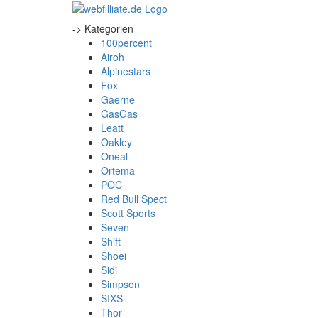
-> Kategorien
100percent
Airoh
Alpinestars
Fox
Gaerne
GasGas
Leatt
Oakley
Oneal
Ortema
POC
Red Bull Spect
Scott Sports
Seven
Shift
Shoei
Sidi
Simpson
SIXS
Thor