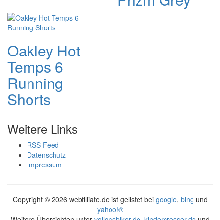
Oakley Hot
Temps 6
Running
Shorts
Weitere Links
RSS Feed
Datenschutz
Impressum
Copyright ©
2026 webfilliate.de ist gelistet bei
google
,
bing
und
yahoo!®
Weitere Übersichten unter
vollgasbiker.de
,
kindercrosser.de
und