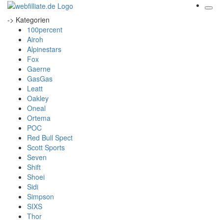
-> Kategorien
100percent
Airoh
Alpinestars
Fox
Gaerne
GasGas
Leatt
Oakley
Oneal
Ortema
POC
Red Bull Spect
Scott Sports
Seven
Shift
Shoei
Sidi
Simpson
SIXS
Thor