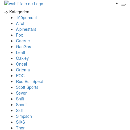
-> Kategorien
100percent
Airoh
Alpinestars
Fox
Gaerne
GasGas
Leatt
Oakley
Oneal
Ortema
POC
Red Bull Spect
Scott Sports
Seven
Shift
Shoei
Sidi
Simpson
SIXS
Thor