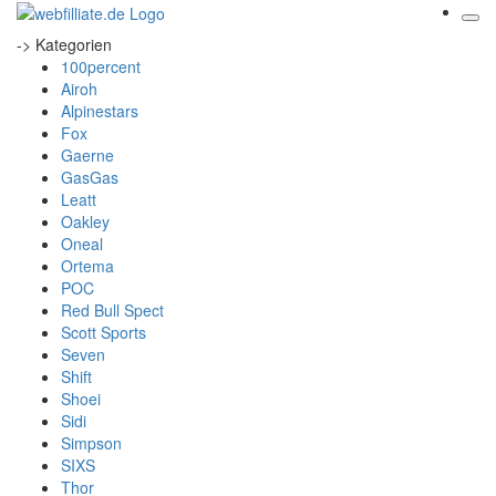
-> Kategorien
100percent
Airoh
Alpinestars
Fox
Gaerne
GasGas
Leatt
Oakley
Oneal
Ortema
POC
Red Bull Spect
Scott Sports
Seven
Shift
Shoei
Sidi
Simpson
SIXS
Thor