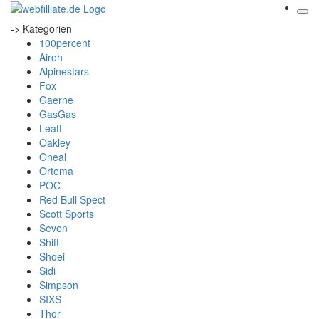
-> Kategorien
100percent
Airoh
Alpinestars
Fox
Gaerne
GasGas
Leatt
Oakley
Oneal
Ortema
POC
Red Bull Spect
Scott Sports
Seven
Shift
Shoei
Sidi
Simpson
SIXS
Thor