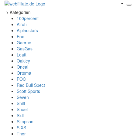
-> Kategorien
100percent
Airoh
Alpinestars
Fox
Gaerne
GasGas
Leatt
Oakley
Oneal
Ortema
POC
Red Bull Spect
Scott Sports
Seven
Shift
Shoei
Sidi
Simpson
SIXS
Thor