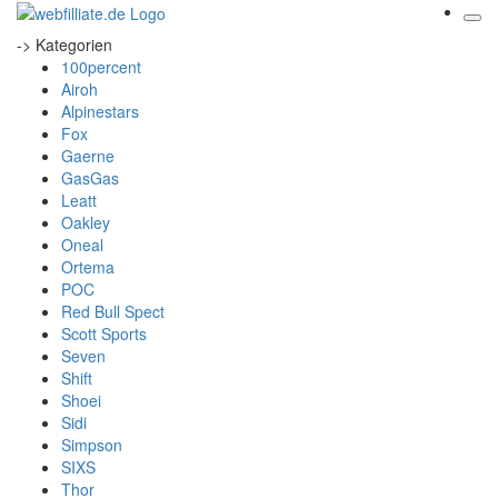
-> Kategorien
100percent
Airoh
Alpinestars
Fox
Gaerne
GasGas
Leatt
Oakley
Oneal
Ortema
POC
Red Bull Spect
Scott Sports
Seven
Shift
Shoei
Sidi
Simpson
SIXS
Thor