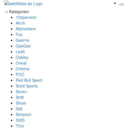
-> Kategorien
100percent
Airoh
Alpinestars
Fox
Gaerne
GasGas
Leatt
Oakley
Oneal
Ortema
POC
Red Bull Spect
Scott Sports
Seven
Shift
Shoei
Sidi
Simpson
SIXS
Thor