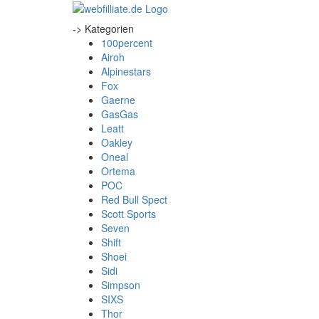
-> Kategorien
100percent
Airoh
Alpinestars
Fox
Gaerne
GasGas
Leatt
Oakley
Oneal
Ortema
POC
Red Bull Spect
Scott Sports
Seven
Shift
Shoei
Sidi
Simpson
SIXS
Thor