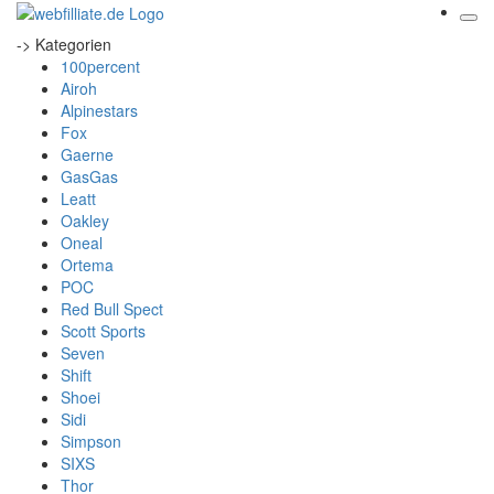
-> Kategorien
100percent
Airoh
Alpinestars
Fox
Gaerne
GasGas
Leatt
Oakley
Oneal
Ortema
POC
Red Bull Spect
Scott Sports
Seven
Shift
Shoei
Sidi
Simpson
SIXS
Thor