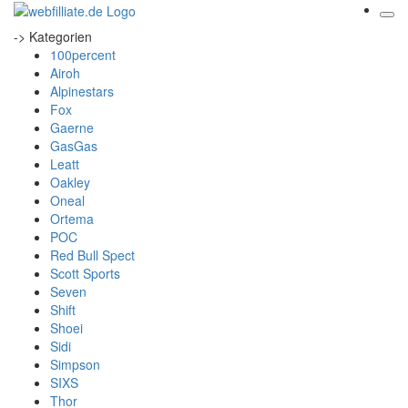
-> Kategorien
100percent
Airoh
Alpinestars
Fox
Gaerne
GasGas
Leatt
Oakley
Oneal
Ortema
POC
Red Bull Spect
Scott Sports
Seven
Shift
Shoei
Sidi
Simpson
SIXS
Thor