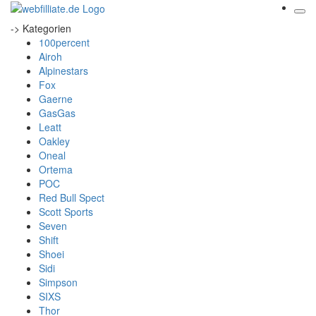
-> Kategorien
100percent
Airoh
Alpinestars
Fox
Gaerne
GasGas
Leatt
Oakley
Oneal
Ortema
POC
Red Bull Spect
Scott Sports
Seven
Shift
Shoei
Sidi
Simpson
SIXS
Thor