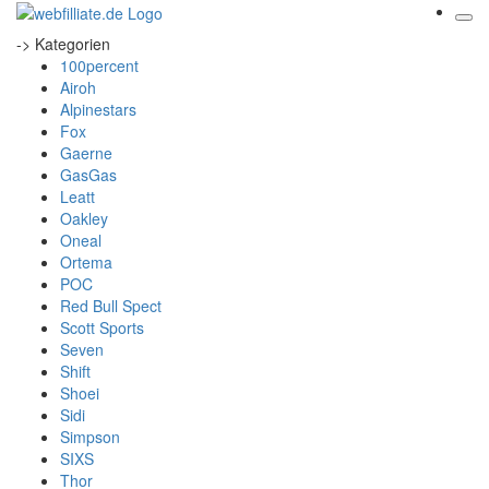
-> Kategorien
100percent
Airoh
Alpinestars
Fox
Gaerne
GasGas
Leatt
Oakley
Oneal
Ortema
POC
Red Bull Spect
Scott Sports
Seven
Shift
Shoei
Sidi
Simpson
SIXS
Thor