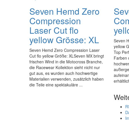
Seven Hemd Zero
Sev
Compression
Com
Laser Cut flo
yel
yellow Grösse: XL
Seven H
yellow G
Seven Hemd Zero Compression Laser
Top Per
Cut flo yellow Größe: XLSeven MX bringt
Farben d
frischen Wind in die Motocross Branche,
hochwert
die Racewear Kollektion sieht nicht nur
außergew
gut aus, es wurden auch hochwertige
aufeina
Materialien verwenden, zusätzlich haben
erhältlic
die Teile eine spektakuläre ...
Weit
R
D
I