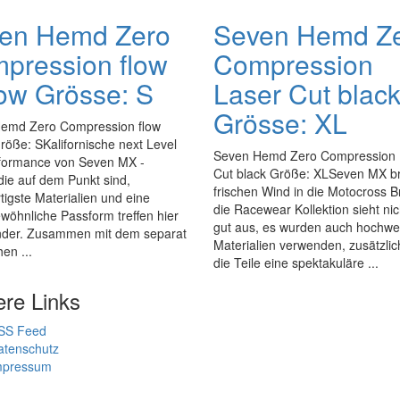
en Hemd Zero
Seven Hemd Z
pression flow
Compression
low Grösse: S
Laser Cut blac
Grösse: XL
emd Zero Compression flow
röße: SKalifornische next Level
Seven Hemd Zero Compression 
formance von Seven MX -
Cut black Größe: XLSeven MX br
ie auf dem Punkt sind,
frischen Wind in die Motocross 
igste Materialien und eine
die Racewear Kollektion sieht nic
öhnliche Passform treffen hier
gut aus, es wurden auch hochwe
nder. Zusammen mit dem separat
Materialien verwenden, zusätzli
hen ...
die Teile eine spektakuläre ...
ere Links
SS Feed
atenschutz
mpressum