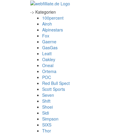
-> Kategorien
100percent
Airoh
Alpinestars
Fox
Gaerne
GasGas
Leatt
Oakley
Oneal
Ortema
POC
Red Bull Spect
Scott Sports
Seven
Shift
Shoei
Sidi
Simpson
SIXS
Thor