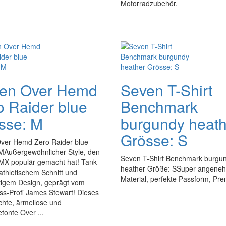
Motorradzubehör.
en Over Hemd
Seven T-Shirt
o Raider blue
Benchmark
sse: M
burgundy heath
Grösse: S
ver Hemd Zero Raider blue
MAußergewöhnlicher Style, den
Seven T-Shirt Benchmark burgu
X populär gemacht hat! Tank
heather Größe: SSuper angene
athletischem Schnitt und
Material, perfekte Passform, Pre
rtigem Design, geprägt vom
ss-Profi James Stewart! Dieses
chte, ärmellose und
tonte Over ...