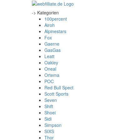
-> Kategorien
100percent
Airoh
Alpinestars
Fox
Gaerne
GasGas
Leatt
Oakley
Oneal
Ortema
POC
Red Bull Spect
Scott Sports
Seven
Shift
Shoei
Sidi
Simpson
SIXS
Thor