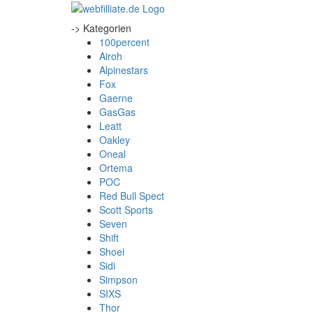
-> Kategorien
100percent
Airoh
Alpinestars
Fox
Gaerne
GasGas
Leatt
Oakley
Oneal
Ortema
POC
Red Bull Spect
Scott Sports
Seven
Shift
Shoei
Sidi
Simpson
SIXS
Thor