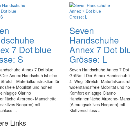
en
Seven
dschuhe
Handschuhe
ex 7 Dot blue
Annex 7 Dot bl
sse: S
Grösse: L
andschuhe Annex 7 Dot blue
Seven Handschuhe Annex 7 Dot 
SDer Annex Handschuh ist eine
Größe: LDer Annex Handschuh is
Stretch- Materialkonstruktion für
4- Weg- Stretch- Materialkonstruk
ndsfreie Mobilität und hohen
widerstandsfreie Mobilität und h
einlagige Clarino
Komfort einlagige Clarino
enfläche Airprene- Manschette
Handinnenfläche Airprene- Mans
saktives Neopren) mit
(Atmungsaktives Neopren) mit
chluss ...
Klettverschluss ...
ere Links