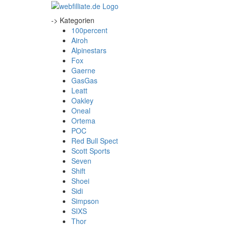
-> Kategorien
100percent
Airoh
Alpinestars
Fox
Gaerne
GasGas
Leatt
Oakley
Oneal
Ortema
POC
Red Bull Spect
Scott Sports
Seven
Shift
Shoei
Sidi
Simpson
SIXS
Thor