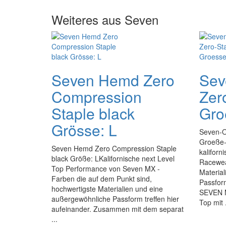
Weiteres aus Seven
Seven Hemd Zero
Sev
Compression
Zer
Staple black
Gro
Grösse: L
Seven-O
Groeße-
Seven Hemd Zero Compression Staple
kaliforn
black Größe: LKalifornische next Level
Racewear
Top Performance von Seven MX -
Material
Farben die auf dem Punkt sind,
Passfor
hochwertigste Materialien und eine
SEVEN M
außergewöhnliche Passform treffen hier
Top mit .
aufeinander. Zusammen mit dem separat
...