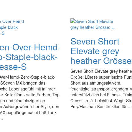
Seven Short
en-Over-Hemd-
Elevate grey
o-Staple-black-
heather Grösse
esse-S
Seven Short Elevate grey heathe
ver-Hemd-Zero-Staple-black-
Größe: LDiese super leichte Fun
SSeven MX bringen das
Short aus atmungsaktivem,
ische Lebensgefühl mit in ihrer
feuchtigkeitstransportierendem M
 Kollektion - satte Farben, Top
unterstützt dich bei Fitness, Trai
ien und eine einzigartige
Crossfit o. ä. Leichte 4-Wege-Str
m Außergewöhnlicher Style, den
Poly/Elasthan-Konstruktion für ...
X populär gemacht hat! Tank
..