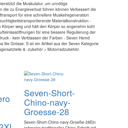
nterstützt die Muskulatur, um unnötige
die zu Energieverlust führen können Verbessert die
fftransport für eine schnellere Muskelregeneration
euchtigkeitstransportierende Materialkonstruktion -
vom Körper weg und hält den Körper so angenehm kühl
ufteinlassöffnungen für eine bessere Regulierung der
Druck - kein Verblassen der Farben - Seven Hemd
lite Grösse: S ist ein Artikel aus der Seven Kategorie
gersatzteile & -zubehör > Motorradzubehör.
Seven-Short-
ero
Chino-navy-
Groesse-28
Seven-Short-Chino-navy-Groeße-28Ein
 2XL
schmaler traditioneller Chino-Schnitt mit