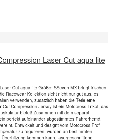
mpression Laser Cut aqua lite
ser Cut aqua lite Größe: SSeven MX bringt frischen
ie Racewear Kollektion sieht nicht nur gut aus, es
lien verwenden, zusätzlich haben die Teile eine
 Cut Compression Jersey ist ein Motocross Trikot, das
Muskulatur bietet! Zusammen mit dem separat
n ein perfekt aufeinander abgestimmtes Fahrerhemd,
vereint. Entwickelt und designt vom Motocross Profi
mperatur zu regulieren, wurden an bestimmten
zu Überhitzung kommen kann, lasergeschnittene