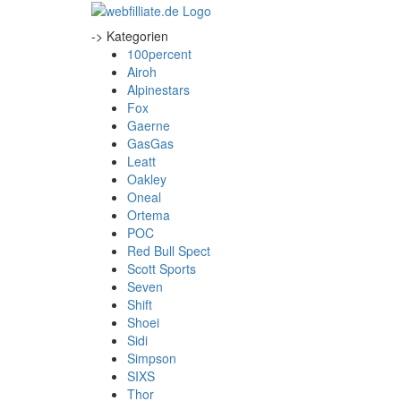
-> Kategorien
100percent
Airoh
Alpinestars
Fox
Gaerne
GasGas
Leatt
Oakley
Oneal
Ortema
POC
Red Bull Spect
Scott Sports
Seven
Shift
Shoei
Sidi
Simpson
SIXS
Thor