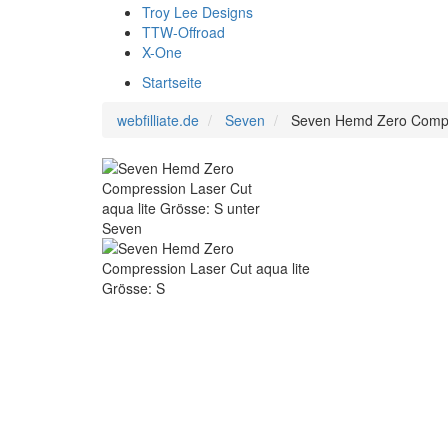
Troy Lee Designs
TTW-Offroad
X-One
Startseite
webfilliate.de
Seven
Seven Hemd Zero Compre