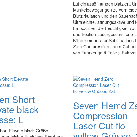
Lufteinlassöffnungen platziert. U
Muskelbewegungen zu vermeiden 
Blutzirkulation und den Sauersto
Ultraleichte, atmungsaktive und f
transportiert die Feuchtigkeit 
und trocken Lasergeschnittene L
Körpertemperatur Sublimations-
Zero Compression Laser Cut aqua 
von Fahrzeuge & Teile > Fahrzeu
en Short
Seven Hemd Z
vate black
Compression
sse: L
Laser Cut flo
hort Elevate black Größe:
yellow Grösse:
uper leichte Funktions-Short aus