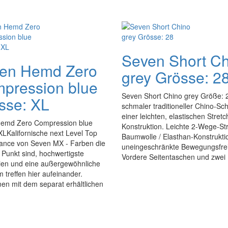
Seven Short C
en Hemd Zero
grey Grösse: 2
pression blue
Seven Short Chino grey Größe: 
sse: XL
schmaler traditioneller Chino-Schn
einer leichten, elastischen Stretc
emd Zero Compression blue
Konstruktion. Leichte 2-Wege-St
LKalifornische next Level Top
Baumwolle / Elasthan-Konstruktio
ance von Seven MX - Farben die
uneingeschränkte Bewegungsfrei
Punkt sind, hochwertigste
Vordere Seitentaschen und zwei .
lien und eine außergewöhnliche
 treffen hier aufeinander.
n mit dem separat erhältlichen