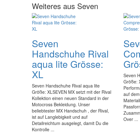
Weiteres aus Seven
Seven
Sev
Handschuhe Rival
Com
aqua lite Grösse:
Grö
XL
Seven H
Größe: X
Seven Handschuhe Rival aqua lite
Perform
Größe: XLSEVEN MX setzt mit der Rival
auf dem 
Kollektion einen neuen Standard in der
Materia
Motocross Bekleidung. Unser
Passform
beliebtester MX Handschuh , der Rival,
Zusamme
ist auf Langlebigkeit und auf
Over ...
Detailreichtum ausgelegt, damit Du die
Kontrolle ...