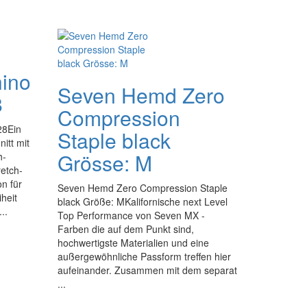
hino
Seven Hemd Zero
8
Compression
28Ein
Staple black
itt mit
Grösse: M
h-
retch-
n für
Seven Hemd Zero Compression Staple
heit
black Größe: MKalifornische next Level
..
Top Performance von Seven MX -
Farben die auf dem Punkt sind,
hochwertigste Materialien und eine
außergewöhnliche Passform treffen hier
aufeinander. Zusammen mit dem separat
...