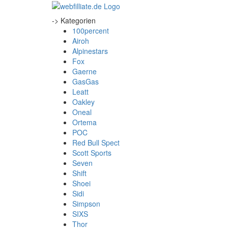
-> Kategorien
100percent
Airoh
Alpinestars
Fox
Gaerne
GasGas
Leatt
Oakley
Oneal
Ortema
POC
Red Bull Spect
Scott Sports
Seven
Shift
Shoei
Sidi
Simpson
SIXS
Thor