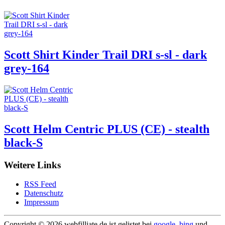
Scott Shirt Kinder Trail DRI s-sl - dark
grey-164
Scott Helm Centric PLUS (CE) - stealth
black-S
Weitere Links
RSS Feed
Datenschutz
Impressum
Copyright ©
2026 webfilliate.de ist gelistet bei
google
,
bing
und