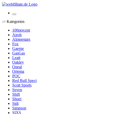
-> Kategorien
100percent
Airoh
Alpinestars
Fox
Gaerne
GasGas
Leatt
Oakley
Oneal
Ortema
POC
Red Bull Spect
Scott Sports
Seven
Shift
Shoei
Sidi
Simpson
SIXS