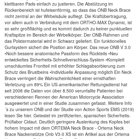
klettbaren Pads einfach zu justieren. Die Abstützung im
Rückenbereich ist hufeisenförmig, so dass das ONB Neck Brace
nicht zentral an der Wirbelsäule aufliegt. Die Kraftübertragung,
vor allem auch in Verbindung mit dem ORTHO-MAX Dynamic, ist
so sehr großflächig und es kommt dadurch zu keiner punktuellen
Kraftspitze im Bereich der Wirbelkörper. Der ONB-Rahmen und
das Polstermaterial wird in Schwarz geliefert. Ein funktionelles
Gurtsystem sichert die Position am Körper. Das neue ONB V 3.0
•Noch bessere anatomische Passform des Rückteils •Neu
entwickeltes Sicherheits-Schnellverschluss-System •Komplett
umschäumtes Frontteil mit erhöhter Schlagabsorbierung zum
Schutz des Brustbeins •Individuelle Anpassung möglich Ein Neck
Brace verringert die Wahrscheinlichkeit einer ernsthaften
Verletzung um 89% Ein US-amerikanischer Rettungsdienst hat
seit 2008 die Daten von über 8.500 verunfallte Patienten bei
verschiedenen Rennen der American Motorcycle Association
ausgewertet und in einer Studie zusammen gefasst. Weitere Info
´s zu unserem ONB und der Studie von Action Sports EMS (2019)
lesen Sie hier. Getestet im zertifizierten, spanischen Sicherheits-
Prüflabor Cidaut. Deutlich geringere Auslenkung des Kopfes bei
hohem Impact mit dem ORTEMA Neck Brace - Ortema Neck
Brace Nackenstütze Onb V3-0 XS ist ein Artikel aus der Ortema