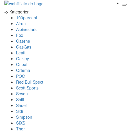
-> Kategorien
100percent
Airoh
Alpinestars
Fox
Gaerne
GasGas
Leatt
Oakley
Oneal
Ortema
POC
Red Bull Spect
Scott Sports
Seven
Shift
Shoei
Sidi
Simpson
SIXS
Thor