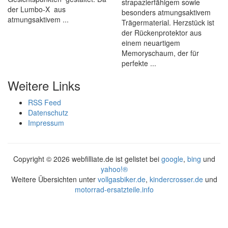
strapazierfähigem sowie
der Lumbo-X aus
besonders atmungsaktivem
atmungsaktivem ...
Trägermaterial. Herzstück ist
der Rückenprotektor aus
einem neuartigem
Memoryschaum, der für
perfekte ...
Weitere Links
RSS Feed
Datenschutz
Impressum
Copyright ©
2026 webfilliate.de ist gelistet bei
google
,
bing
und
yahoo!®
Weitere Übersichten unter
vollgasbiker.de
,
kindercrosser.de
und
motorrad-ersatzteile.info