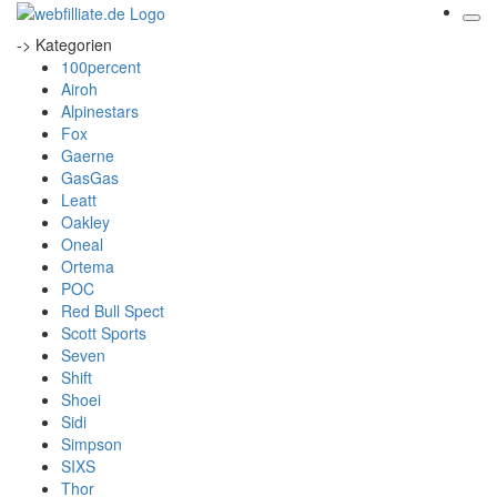
-> Kategorien
100percent
Airoh
Alpinestars
Fox
Gaerne
GasGas
Leatt
Oakley
Oneal
Ortema
POC
Red Bull Spect
Scott Sports
Seven
Shift
Shoei
Sidi
Simpson
SIXS
Thor