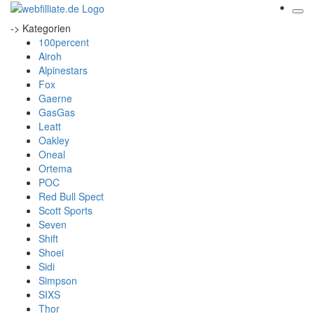
-> Kategorien
100percent
Airoh
Alpinestars
Fox
Gaerne
GasGas
Leatt
Oakley
Oneal
Ortema
POC
Red Bull Spect
Scott Sports
Seven
Shift
Shoei
Sidi
Simpson
SIXS
Thor