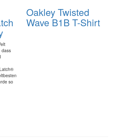
Oakley Twisted
atch
Wave B1B T-Shirt
y
elt
, dass
l
 Latch®
eltbesten
urde so