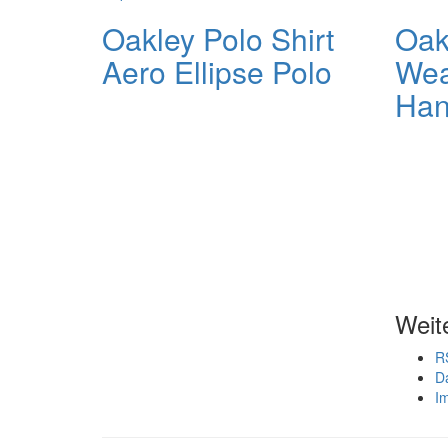
Oakley Polo Shirt
Oak
Aero Ellipse Polo
Wea
Han
Weit
R
D
I