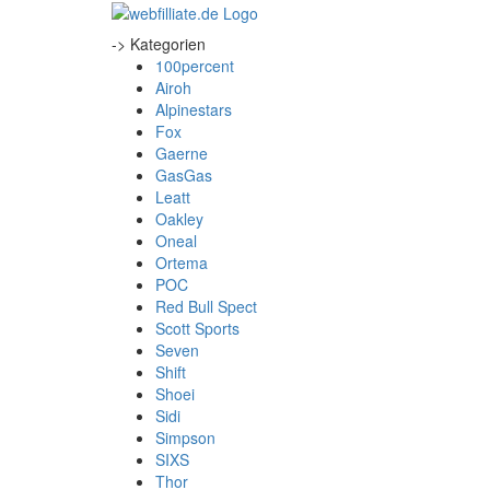
-> Kategorien
100percent
Airoh
Alpinestars
Fox
Gaerne
GasGas
Leatt
Oakley
Oneal
Ortema
POC
Red Bull Spect
Scott Sports
Seven
Shift
Shoei
Sidi
Simpson
SIXS
Thor