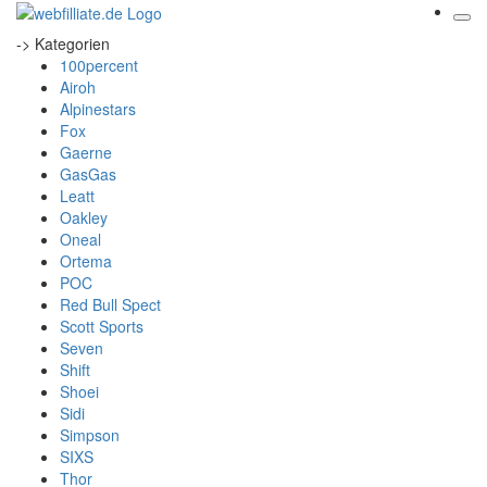
-> Kategorien
100percent
Airoh
Alpinestars
Fox
Gaerne
GasGas
Leatt
Oakley
Oneal
Ortema
POC
Red Bull Spect
Scott Sports
Seven
Shift
Shoei
Sidi
Simpson
SIXS
Thor