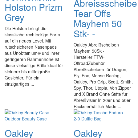
Abreissscheibe
Holston Prizm
Tear Offs
Grey
Mayhem 50
Die Holston bringt die
Stk- -
klassische rechteckige Form
auf ein neues Level. Mit
Oakley Abreißscheiben
rutschsicheren Nasenpads
Mayhem 50Sk -
aus Unobtainium® und ihrer
Hersteller:TTW-
geringeren Rahmenhöhe ist
OffroadZubehör
diese vielseitige Brille ideal für
Abreißscheiben für Dragon,
kleinere bis mittelgroße
Fly, Fox, Moose Racing,
Gesichter. Für ein
Oakley, Pro Grip, Scott, Smith,
einzigartiges ...
Spy, Thor, Utopia, Von Zipper
und X Brand Ohne Stifte für
Abreißvisier In 20er und 50er
Packs erhältlich Made ...
Oakley
Oakley