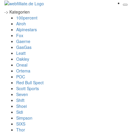
-> Kategorien
100percent
Airoh
Alpinestars
Fox
Gaerne
GasGas
Leatt
Oakley
Oneal
Ortema
POC
Red Bull Spect
Scott Sports
Seven
Shift
Shoei
Sidi
Simpson
SIXS
Thor