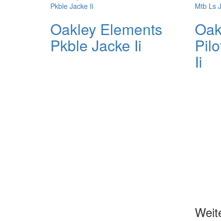
Oakley Elements
Oak
Pkble Jacke Ii
Pilo
Ii
Weit