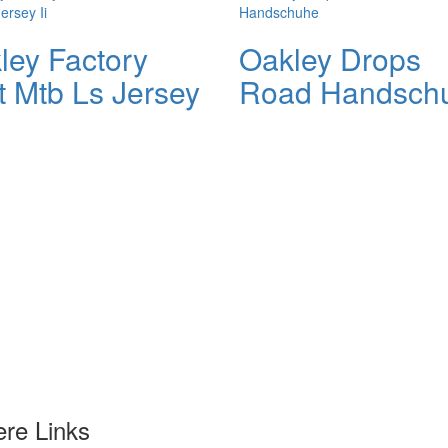
ley Factory
Oakley Drops
t Mtb Ls Jersey
Road Handsch
ere Links