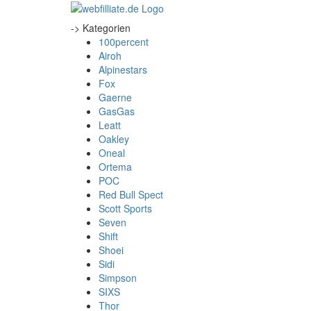
-> Kategorien
100percent
Airoh
Alpinestars
Fox
Gaerne
GasGas
Leatt
Oakley
Oneal
Ortema
POC
Red Bull Spect
Scott Sports
Seven
Shift
Shoei
Sidi
Simpson
SIXS
Thor