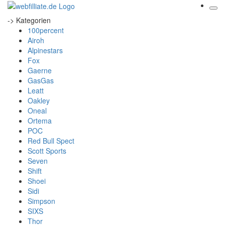
-> Kategorien
100percent
Airoh
Alpinestars
Fox
Gaerne
GasGas
Leatt
Oakley
Oneal
Ortema
POC
Red Bull Spect
Scott Sports
Seven
Shift
Shoei
Sidi
Simpson
SIXS
Thor