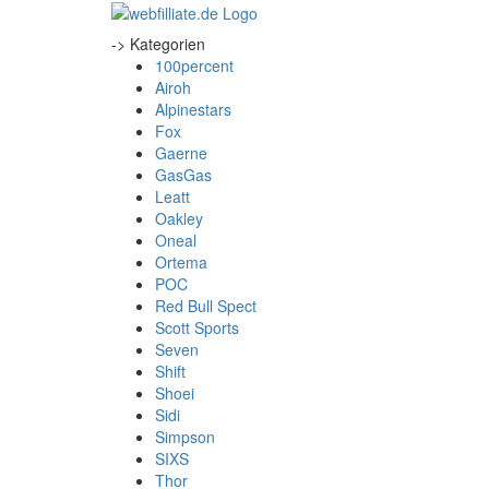
-> Kategorien
100percent
Airoh
Alpinestars
Fox
Gaerne
GasGas
Leatt
Oakley
Oneal
Ortema
POC
Red Bull Spect
Scott Sports
Seven
Shift
Shoei
Sidi
Simpson
SIXS
Thor