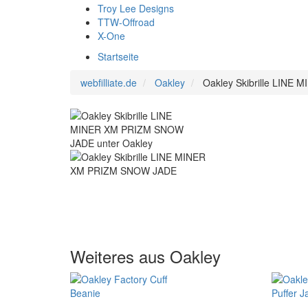
Troy Lee Designs
TTW-Offroad
X-One
Startseite
webfilliate.de
Oakley
Oakley Skibrille LIN
Weiteres aus Oakley