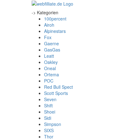
-> Kategorien
100percent
Airoh
Alpinestars
Fox
Gaerne
GasGas
Leatt
Oakley
Oneal
Ortema
POC
Red Bull Spect
Scott Sports
Seven
Shift
Shoei
Sidi
Simpson
SIXS
Thor