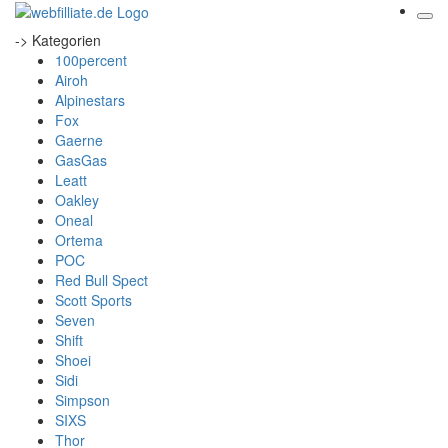
-> Kategorien
100percent
Airoh
Alpinestars
Fox
Gaerne
GasGas
Leatt
Oakley
Oneal
Ortema
POC
Red Bull Spect
Scott Sports
Seven
Shift
Shoei
Sidi
Simpson
SIXS
Thor