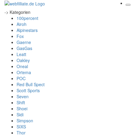
-> Kategorien
100percent
Airoh
Alpinestars
Fox
Gaerne
GasGas
Leatt
Oakley
Oneal
Ortema
POC
Red Bull Spect
Scott Sports
Seven
Shift
Shoei
Sidi
Simpson
SIXS
Thor