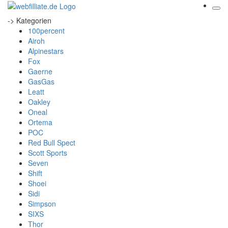
-> Kategorien
100percent
Airoh
Alpinestars
Fox
Gaerne
GasGas
Leatt
Oakley
Oneal
Ortema
POC
Red Bull Spect
Scott Sports
Seven
Shift
Shoei
Sidi
Simpson
SIXS
Thor