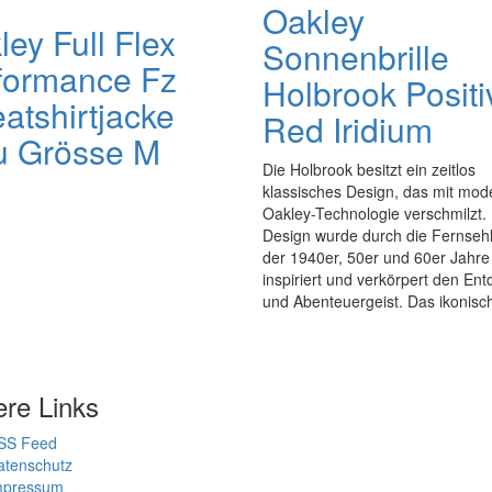
Oakley
ey Full Flex
Sonnenbrille
formance Fz
Holbrook Positi
atshirtjacke
Red Iridium
u Grösse M
Die Holbrook besitzt ein zeitlos
klassisches Design, das mit mod
Oakley-Technologie verschmilzt.
Design wurde durch die Fernseh
der 1940er, 50er und 60er Jahre
inspiriert und verkörpert den Ent
und Abenteuergeist. Das ikonisch 
ere Links
SS Feed
atenschutz
mpressum