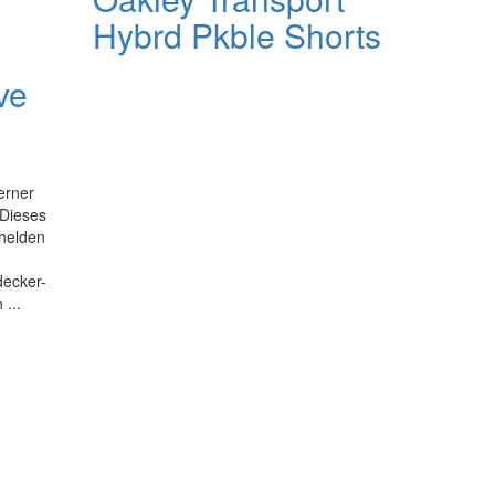
Hybrd Pkble Shorts
ve
erner
 Dieses
helden
decker-
...