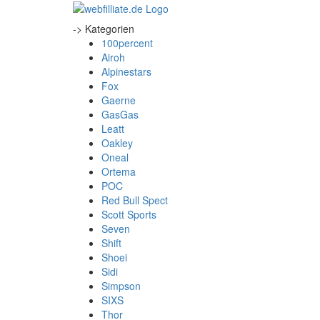
-> Kategorien
100percent
Airoh
Alpinestars
Fox
Gaerne
GasGas
Leatt
Oakley
Oneal
Ortema
POC
Red Bull Spect
Scott Sports
Seven
Shift
Shoei
Sidi
Simpson
SIXS
Thor