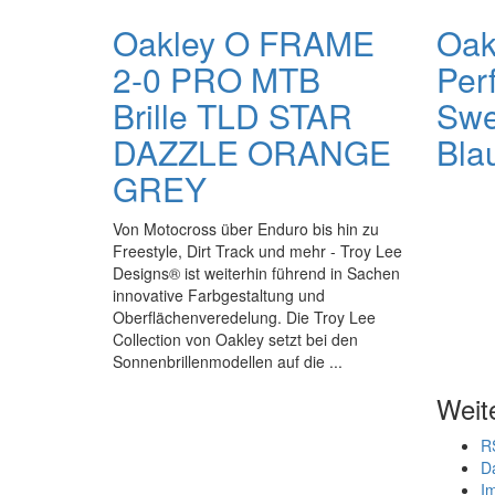
Oakley O FRAME
Oakl
2-0 PRO MTB
Per
Brille TLD STAR
Swe
DAZZLE ORANGE
Bla
GREY
Von Motocross über Enduro bis hin zu
Freestyle, Dirt Track und mehr - Troy Lee
Designs® ist weiterhin führend in Sachen
innovative Farbgestaltung und
Oberflächenveredelung. Die Troy Lee
Collection von Oakley setzt bei den
Sonnenbrillenmodellen auf die ...
Weit
R
D
I