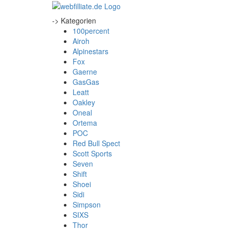
-> Kategorien
100percent
Airoh
Alpinestars
Fox
Gaerne
GasGas
Leatt
Oakley
Oneal
Ortema
POC
Red Bull Spect
Scott Sports
Seven
Shift
Shoei
Sidi
Simpson
SIXS
Thor