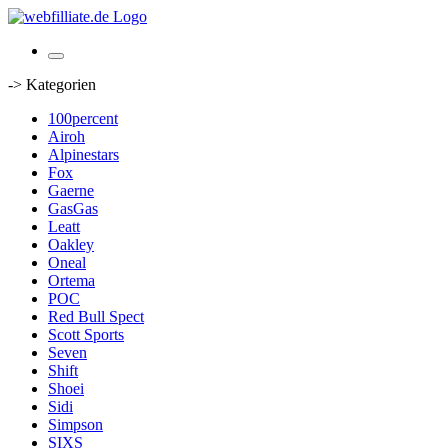
-> Kategorien
100percent
Airoh
Alpinestars
Fox
Gaerne
GasGas
Leatt
Oakley
Oneal
Ortema
POC
Red Bull Spect
Scott Sports
Seven
Shift
Shoei
Sidi
Simpson
SIXS