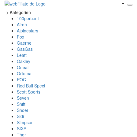
-> Kategorien
100percent
Airoh
Alpinestars
Fox
Gaerne
GasGas
Leatt
Oakley
Oneal
Ortema
POC
Red Bull Spect
Scott Sports
Seven
Shift
Shoei
Sidi
Simpson
SIXS
Thor