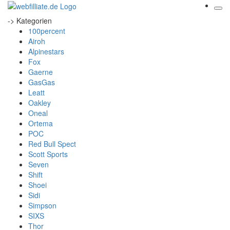
-> Kategorien
100percent
Airoh
Alpinestars
Fox
Gaerne
GasGas
Leatt
Oakley
Oneal
Ortema
POC
Red Bull Spect
Scott Sports
Seven
Shift
Shoei
Sidi
Simpson
SIXS
Thor