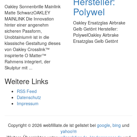
Hersteller:
Oakley Sonnenbrille Mainlink
Polywel
Matte SchwarzOAKLEY
MAINLINK Die Innovation
Oakley Ersatzglas Airbrake
hinter einer angenehm
Gelb Getönt Hersteller:
sicheren Passform,
PolywelOakley Airbrake
Unobtainium® ist in die
Ersatzglas Gelb Getönt
klassische Gestaltung dieses
von Oakley Crosslink™
inspirierte O Matter™
Rahmens integriert, der
Skulptur mit ...
Weitere Links
RSS Feed
Datenschutz
Impressum
Copyright ©
2026 webfilliate.de ist gelistet bei
google
,
bing
und
yahoo!®